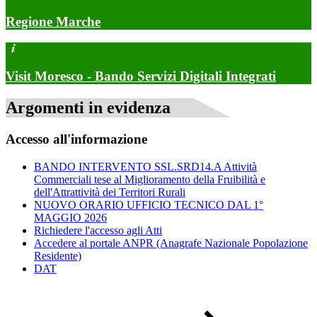
Regione Marche
Visit Moresco - Bando Servizi Digitali Integrati
Argomenti in evidenza
Accesso all'informazione
BANDO INTERVENTO SSL.SRD14.A Attività
Commerciali tese al Miglioramento della Fruibilità e
dell'Attrattività dei Territori Rurali
NUOVO ORARIO UFFICIO TECNICO DAL 1°
MAGGIO 2026
Richiedere l'accesso agli Atti
Accedere al portale ANPR (Anagrafe Nazionale Popolazione
Residente)
DAT