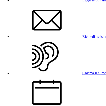
Leggi le doman
Richiedi assist
Chiama il num