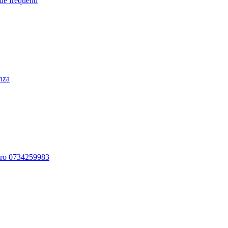
de frequenti
enza
ero 0734259983