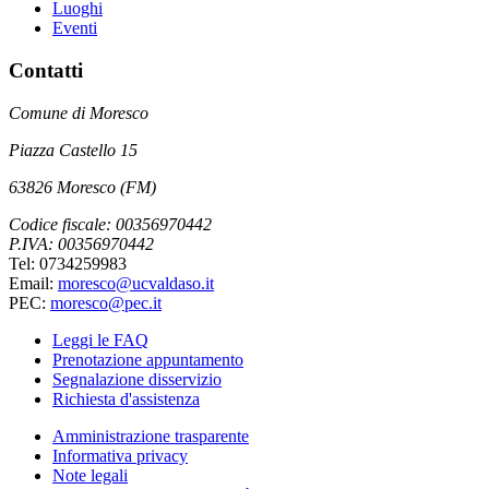
Luoghi
Eventi
Contatti
Comune di Moresco
Piazza Castello 15
63826 Moresco (FM)
Codice fiscale: 00356970442
P.IVA: 00356970442
Tel: 0734259983
Email:
moresco@ucvaldaso.it
PEC:
moresco@pec.it
Leggi le FAQ
Prenotazione appuntamento
Segnalazione disservizio
Richiesta d'assistenza
Amministrazione trasparente
Informativa privacy
Note legali