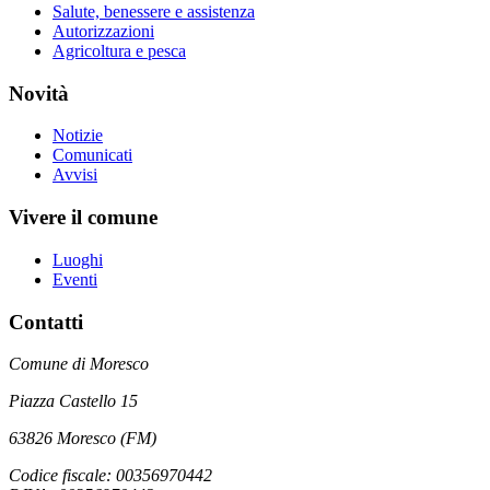
Salute, benessere e assistenza
Autorizzazioni
Agricoltura e pesca
Novità
Notizie
Comunicati
Avvisi
Vivere il comune
Luoghi
Eventi
Contatti
Comune di Moresco
Piazza Castello 15
63826 Moresco (FM)
Codice fiscale: 00356970442