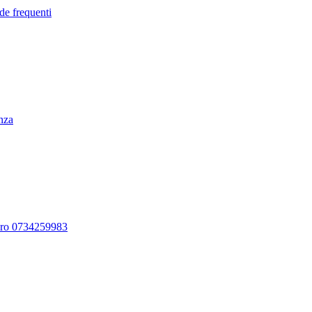
de frequenti
enza
ero 0734259983