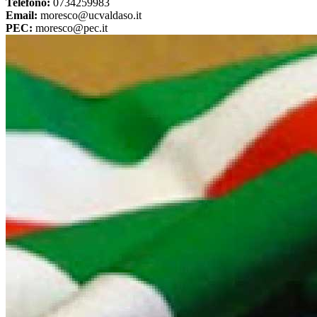
Telefono:
0734259983
Email:
moresco@ucvaldaso.it
PEC:
moresco@pec.it