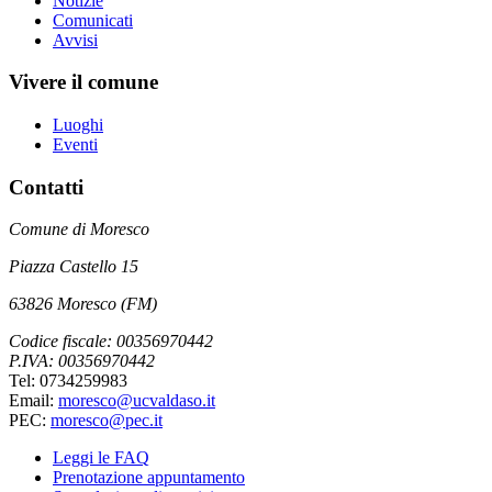
Notizie
Comunicati
Avvisi
Vivere il comune
Luoghi
Eventi
Contatti
Comune di Moresco
Piazza Castello 15
63826 Moresco (FM)
Codice fiscale: 00356970442
P.IVA: 00356970442
Tel: 0734259983
Email:
moresco@ucvaldaso.it
PEC:
moresco@pec.it
Leggi le FAQ
Prenotazione appuntamento